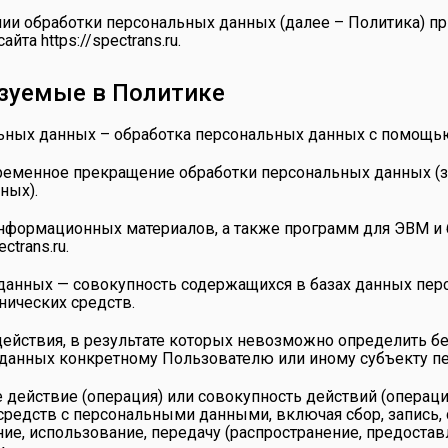
ении обработки персональных данных (далее – Политика) п
сайта
https://spectrans.ru
.
ьзуемые в Политике
льных данных – обработка персональных данных с помощь
ременное прекращение обработки персональных данных (з
ных).
 информационных материалов, а также программ для ЭВМ и
ectrans.ru
.
данных — совокупность содержащихся в базах данных пер
нических средств.
действия, в результате которых невозможно определить б
анных конкретному Пользователю или иному субъекту п
е действие (операция) или совокупность действий (операц
средств с персональными данными, включая сбор, запись, 
ие, использование, передачу (распространение, предостав